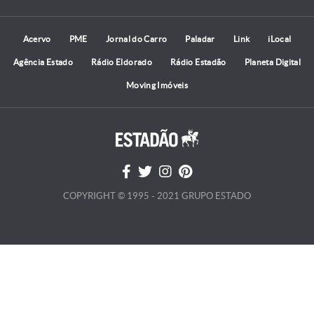
Acervo
PME
Jornal do Carro
Paladar
Link
iLocal
Agência Estado
Rádio Eldorado
Rádio Estadão
Planeta Digital
Moving Imóveis
COPYRIGHT © 1995 - 2021 GRUPO ESTADO