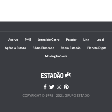
Acervo
PME
Jornal do Carro
Paladar
Link
iLocal
Agência Estado
Rádio Eldorado
Rádio Estadão
Planeta Digital
Moving Imóveis
COPYRIGHT © 1995 - 2021 GRUPO ESTADO