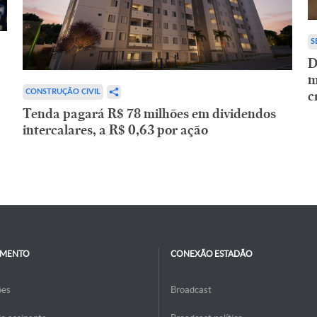
S
D
m
c
CONSTRUÇÃO CIVIL
Tenda pagará R$ 78 milhões em dividendos
intercalares, a R$ 0,63 por ação
IMENTO
CONEXÃO ESTADÃO
ões
Broadcast