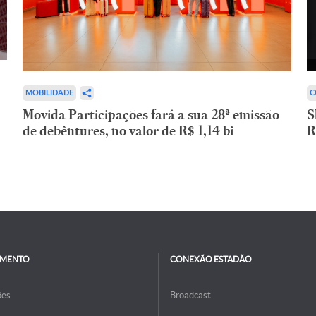
C
MOBILIDADE
S
Movida Participações fará a sua 28ª emissão
R
de debêntures, no valor de R$ 1,14 bi
IMENTO
CONEXÃO ESTADÃO
ões
Broadcast