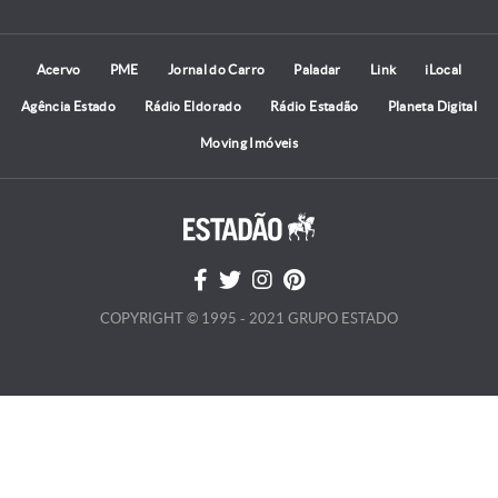
Acervo
PME
Jornal do Carro
Paladar
Link
iLocal
Agência Estado
Rádio Eldorado
Rádio Estadão
Planeta Digital
Moving Imóveis
COPYRIGHT © 1995 - 2021 GRUPO ESTADO