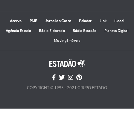
Acervo
PME
Jornal do Carro
Paladar
Link
iLocal
Agência Estado
Rádio Eldorado
Rádio Estadão
Planeta Digital
Moving Imóveis
COPYRIGHT © 1995 - 2021 GRUPO ESTADO