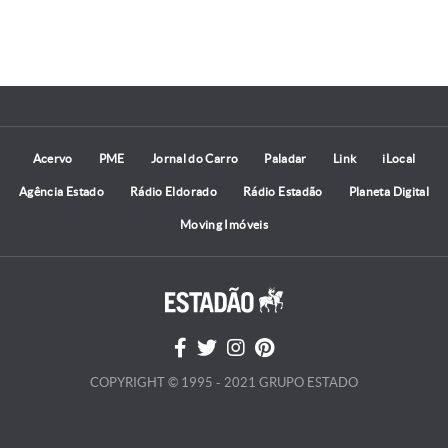
Acervo
PME
Jornal do Carro
Paladar
Link
iLocal
Agência Estado
Rádio Eldorado
Rádio Estadão
Planeta Digital
Moving Imóveis
COPYRIGHT © 1995 - 2021 GRUPO ESTADO