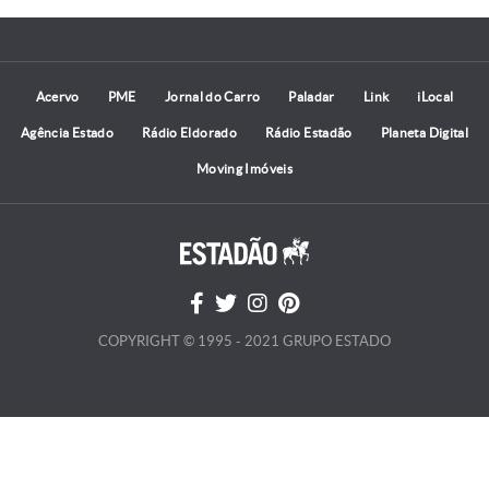
Acervo
PME
Jornal do Carro
Paladar
Link
iLocal
Agência Estado
Rádio Eldorado
Rádio Estadão
Planeta Digital
Moving Imóveis
COPYRIGHT © 1995 - 2021 GRUPO ESTADO