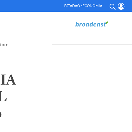
ESTADÃO / ECONOMIA
tato
IA
L
o