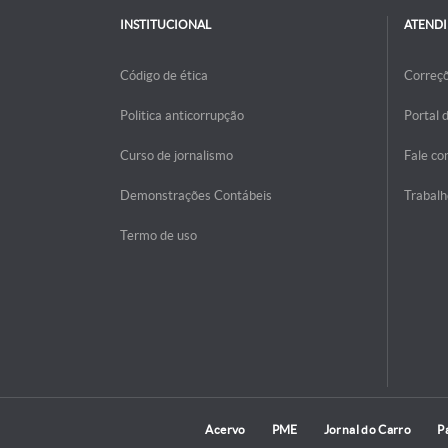
INSTITUCIONAL
ATEND
Código de ética
Correç
Politica anticorrupção
Portal 
Curso de jornalismo
Fale co
Demonstrações Contábeis
Trabalh
Termo de uso
Acervo
PME
Jornal do Carro
P