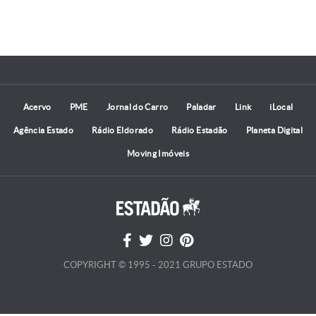
Acervo
PME
Jornal do Carro
Paladar
Link
iLocal
Agência Estado
Rádio Eldorado
Rádio Estadão
Planeta Digital
Moving Imóveis
COPYRIGHT © 1995 - 2021 GRUPO ESTADO