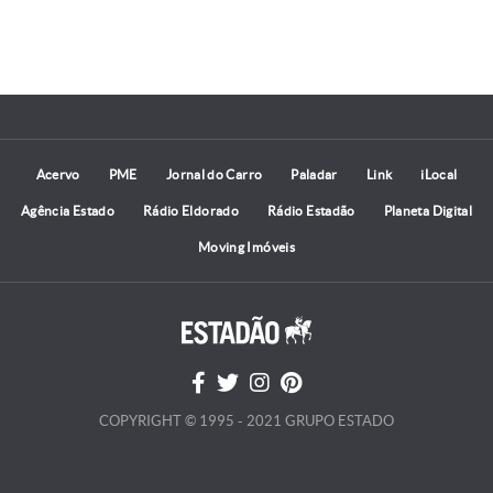
Acervo
PME
Jornal do Carro
Paladar
Link
iLocal
Agência Estado
Rádio Eldorado
Rádio Estadão
Planeta Digital
Moving Imóveis
COPYRIGHT © 1995 - 2021 GRUPO ESTADO