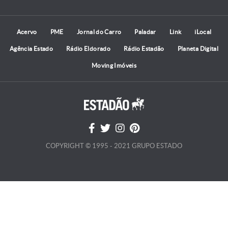
Acervo
PME
Jornal do Carro
Paladar
Link
iLocal
Agência Estado
Rádio Eldorado
Rádio Estadão
Planeta Digital
Moving Imóveis
COPYRIGHT © 1995 - 2021 GRUPO ESTADO