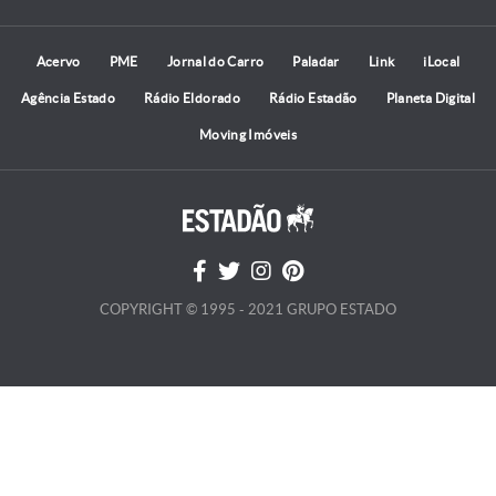
Acervo
PME
Jornal do Carro
Paladar
Link
iLocal
Agência Estado
Rádio Eldorado
Rádio Estadão
Planeta Digital
Moving Imóveis
COPYRIGHT © 1995 - 2021 GRUPO ESTADO