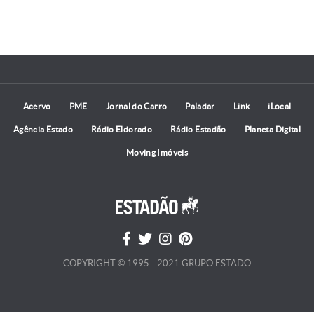
Acervo
PME
Jornal do Carro
Paladar
Link
iLocal
Agência Estado
Rádio Eldorado
Rádio Estadão
Planeta Digital
Moving Imóveis
COPYRIGHT © 1995 - 2021 GRUPO ESTADO