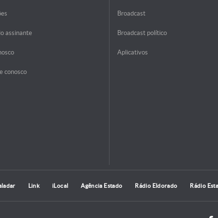
ões
Broadcast
do assinante
Broadcast político
nosco
Aplicativos
e conosco
aladar
Link
iLocal
Agência Estado
Rádio Eldorado
Rádio Est