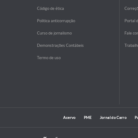
Código de ética
Correç
Politica anticorrupção
Portal 
Curso de jornalismo
Fale co
Demonstrações Contábeis
Trabalh
Termo de uso
Acervo
PME
Jornal do Carro
P