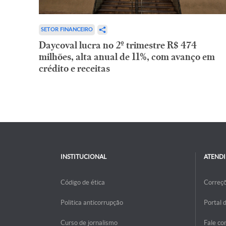
SETOR FINANCEIRO
Daycoval lucra no 2º trimestre R$ 474
milhões, alta anual de 11%, com avanço em
crédito e receitas
INSTITUCIONAL
ATEND
Código de ética
Correç
Politica anticorrupção
Portal 
Curso de jornalismo
Fale co