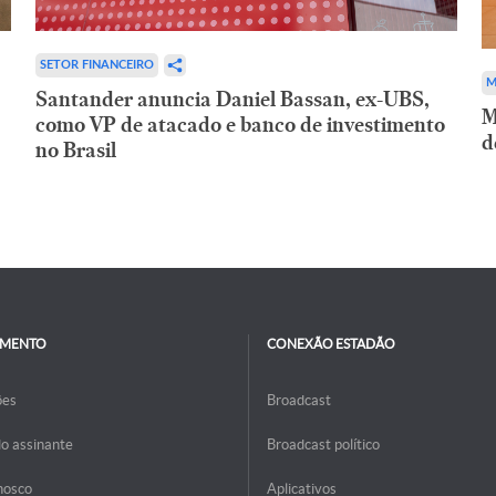
SETOR FINANCEIRO
M
Santander anuncia Daniel Bassan, ex-UBS,
M
como VP de atacado e banco de investimento
d
no Brasil
IMENTO
CONEXÃO ESTADÃO
ões
Broadcast
do assinante
Broadcast político
nosco
Aplicativos