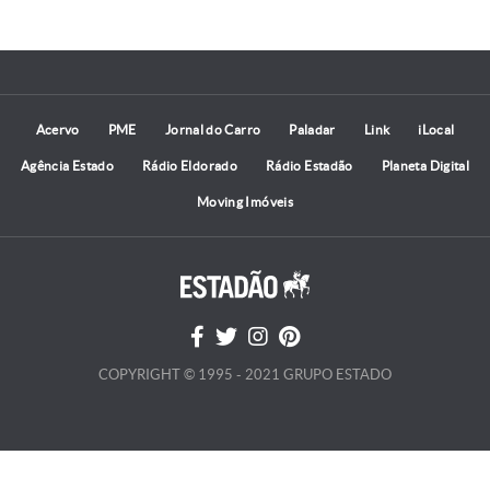
Acervo
PME
Jornal do Carro
Paladar
Link
iLocal
Agência Estado
Rádio Eldorado
Rádio Estadão
Planeta Digital
Moving Imóveis
COPYRIGHT © 1995 - 2021 GRUPO ESTADO