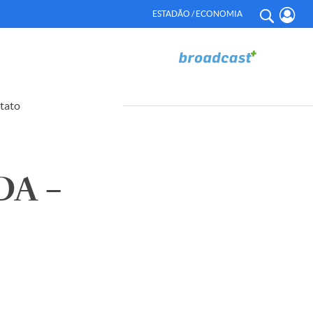
ESTADÃO / ECONOMIA
tato
A –