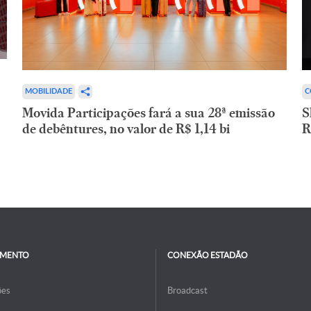
C
MOBILIDADE
S
Movida Participações fará a sua 28ª emissão
R
de debêntures, no valor de R$ 1,14 bi
IMENTO
CONEXÃO ESTADÃO
ões
Broadcast