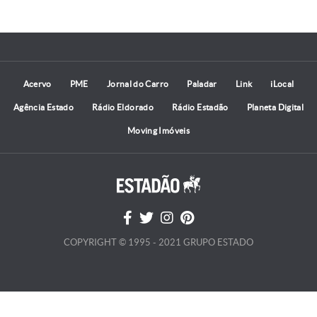
Acervo
PME
Jornal do Carro
Paladar
Link
iLocal
Agência Estado
Rádio Eldorado
Rádio Estadão
Planeta Digital
Moving Imóveis
COPYRIGHT © 1995 - 2021 GRUPO ESTADO