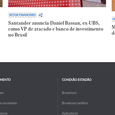
SETOR FINANCEIRO
M
Santander anuncia Daniel Bassan, ex-UBS,
M
como VP de atacado e banco de investimento
d
no Brasil
IMENTO
CONEXÃO ESTADÃO
ões
Broadcast
do assinante
Broadcast político
nosco
Aplicativos