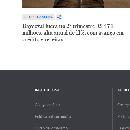
SETOR FINANCEIRO
Daycoval lucra no 2º trimestre R$ 474
milhões, alta anual de 11%, com avanço em
crédito e receitas
INSTITUCIONAL
ATEND
Código de ética
Correç
Politica anticorrupção
Portal 
Curso de jornalismo
Fale co