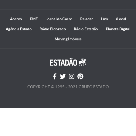
Acervo
PME
Jornal do Carro
Paladar
Link
iLocal
Agência Estado
Rádio Eldorado
Rádio Estadão
Planeta Digital
Moving Imóveis
COPYRIGHT © 1995 - 2021 GRUPO ESTADO