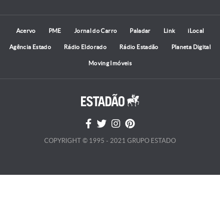
Acervo
PME
Jornal do Carro
Paladar
Link
iLocal
Agência Estado
Rádio Eldorado
Rádio Estadão
Planeta Digital
Moving Imóveis
COPYRIGHT © 1995 - 2021 GRUPO ESTADO