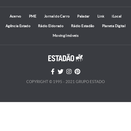
Acervo
PME
Jornal do Carro
Paladar
Link
iLocal
Agência Estado
Rádio Eldorado
Rádio Estadão
Planeta Digital
Moving Imóveis
COPYRIGHT © 1995 - 2021 GRUPO ESTADO