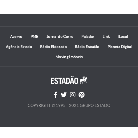
Acervo
PME
Jornal do Carro
Paladar
Link
iLocal
Agência Estado
Rádio Eldorado
Rádio Estadão
Planeta Digital
Moving Imóveis
COPYRIGHT © 1995 - 2021 GRUPO ESTADO