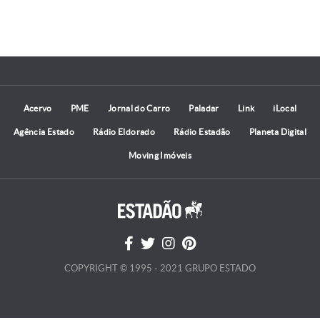
Acervo
PME
Jornal do Carro
Paladar
Link
iLocal
Agência Estado
Rádio Eldorado
Rádio Estadão
Planeta Digital
Moving Imóveis
COPYRIGHT © 1995 - 2021 GRUPO ESTADO