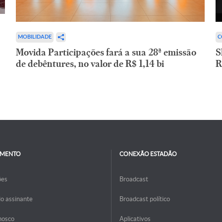
C
MOBILIDADE
S
Movida Participações fará a sua 28ª emissão
R
de debêntures, no valor de R$ 1,14 bi
IMENTO
CONEXÃO ESTADÃO
ões
Broadcast
do assinante
Broadcast político
nosco
Aplicativos