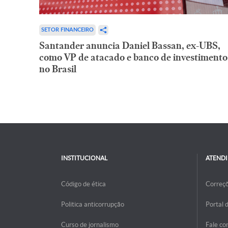
SETOR FINANCEIRO
Santander anuncia Daniel Bassan, ex-UBS,
como VP de atacado e banco de investimento
no Brasil
INSTITUCIONAL
ATEND
Código de ética
Correç
Politica anticorrupção
Portal 
Curso de jornalismo
Fale co