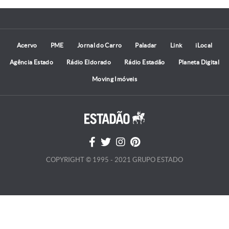
Acervo
PME
Jornal do Carro
Paladar
Link
iLocal
Agência Estado
Rádio Eldorado
Rádio Estadão
Planeta Digital
Moving Imóveis
COPYRIGHT © 1995 - 2021 GRUPO ESTADO