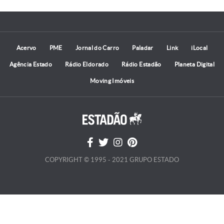
Acervo
PME
Jornal do Carro
Paladar
Link
iLocal
Agência Estado
Rádio Eldorado
Rádio Estadão
Planeta Digital
Moving Imóveis
COPYRIGHT © 1995 - 2021 GRUPO ESTADO