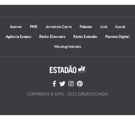
Acervo
PME
Jornal do Carro
Paladar
Link
iLocal
Agência Estado
Rádio Eldorado
Rádio Estadão
Planeta Digital
Moving Imóveis
COPYRIGHT © 1995 - 2021 GRUPO ESTADO