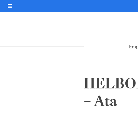
Emp
HELBO
– Ata