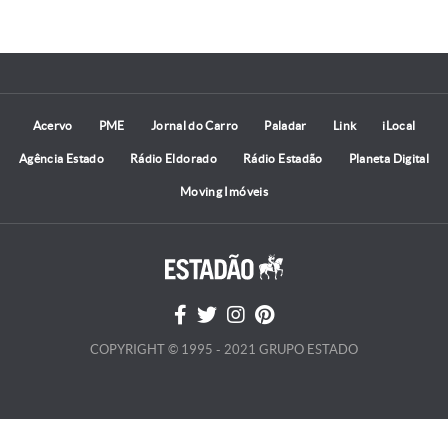
Acervo
PME
Jornal do Carro
Paladar
Link
iLocal
Agência Estado
Rádio Eldorado
Rádio Estadão
Planeta Digital
Moving Imóveis
COPYRIGHT © 1995 - 2021 GRUPO ESTADO