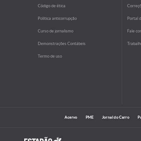
Código de ética
Correç
Politica anticorrupção
Portal 
Curso de jornalismo
Fale co
Demonstrações Contábeis
Trabalh
Termo de uso
Acervo
PME
Jornal do Carro
P