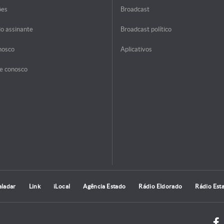
ões
Broadcast
do assinante
Broadcast político
nosco
Aplicativos
e conosco
aladar
Link
iLocal
Agência Estado
Rádio Eldorado
Rádio Est