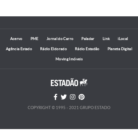
Acervo
PME
Jornal do Carro
Paladar
Link
iLocal
Agência Estado
Rádio Eldorado
Rádio Estadão
Planeta Digital
Moving Imóveis
COPYRIGHT © 1995 - 2021 GRUPO ESTADO