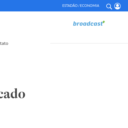
ESTADÃO / ECONOMIA
tato
cado