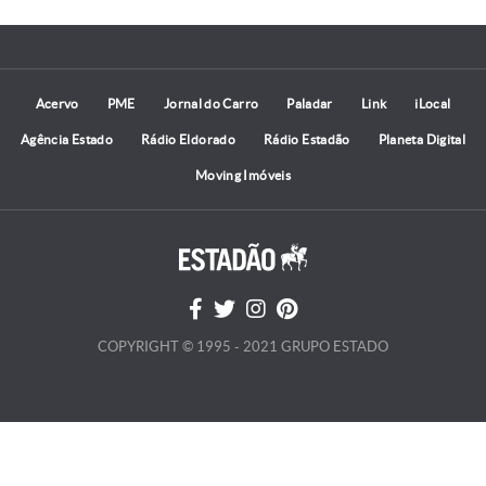
Acervo
PME
Jornal do Carro
Paladar
Link
iLocal
Agência Estado
Rádio Eldorado
Rádio Estadão
Planeta Digital
Moving Imóveis
COPYRIGHT © 1995 - 2021 GRUPO ESTADO