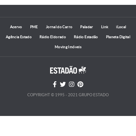
Acervo
PME
Jornal do Carro
Paladar
Link
iLocal
Agência Estado
Rádio Eldorado
Rádio Estadão
Planeta Digital
Moving Imóveis
COPYRIGHT © 1995 - 2021 GRUPO ESTADO