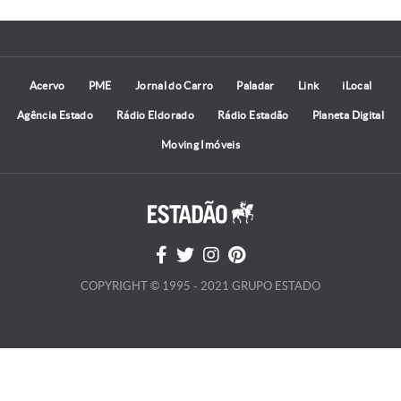
Acervo
PME
Jornal do Carro
Paladar
Link
iLocal
Agência Estado
Rádio Eldorado
Rádio Estadão
Planeta Digital
Moving Imóveis
COPYRIGHT © 1995 - 2021 GRUPO ESTADO