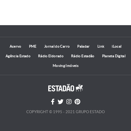
Acervo
PME
Jornal do Carro
Paladar
Link
iLocal
Agência Estado
Rádio Eldorado
Rádio Estadão
Planeta Digital
Moving Imóveis
COPYRIGHT © 1995 - 2021 GRUPO ESTADO