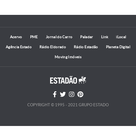
Acervo
PME
Jornal do Carro
Paladar
Link
iLocal
Agência Estado
Rádio Eldorado
Rádio Estadão
Planeta Digital
Moving Imóveis
COPYRIGHT © 1995 - 2021 GRUPO ESTADO