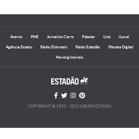
Acervo
PME
Jornal do Carro
Paladar
Link
iLocal
Agência Estado
Rádio Eldorado
Rádio Estadão
Planeta Digital
Moving Imóveis
COPYRIGHT © 1995 - 2021 GRUPO ESTADO