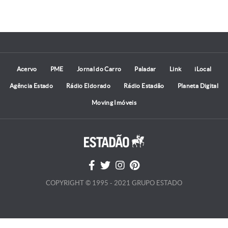
Acervo
PME
Jornal do Carro
Paladar
Link
iLocal
Agência Estado
Rádio Eldorado
Rádio Estadão
Planeta Digital
Moving Imóveis
COPYRIGHT © 1995 - 2021 GRUPO ESTADO