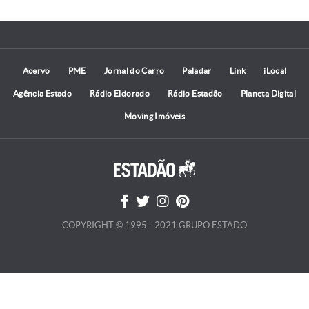
Acervo
PME
Jornal do Carro
Paladar
Link
iLocal
Agência Estado
Rádio Eldorado
Rádio Estadão
Planeta Digital
Moving Imóveis
COPYRIGHT © 1995 - 2021 GRUPO ESTADO