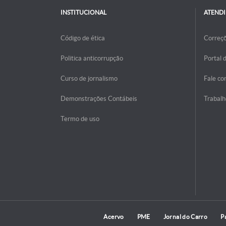
INSTITUCIONAL
ATEND
Código de ética
Correç
Politica anticorrupção
Portal 
Curso de jornalismo
Fale co
Demonstrações Contábeis
Trabalh
Termo de uso
Acervo
PME
Jornal do Carro
P