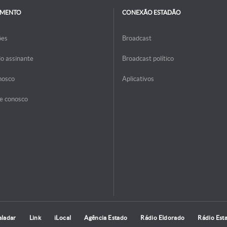
IMENTO
CONEXÃO ESTADÃO
ões
Broadcast
do assinante
Broadcast político
nosco
Aplicativos
e conosco
aladar
Link
iLocal
Agência Estado
Rádio Eldorado
Rádio Est