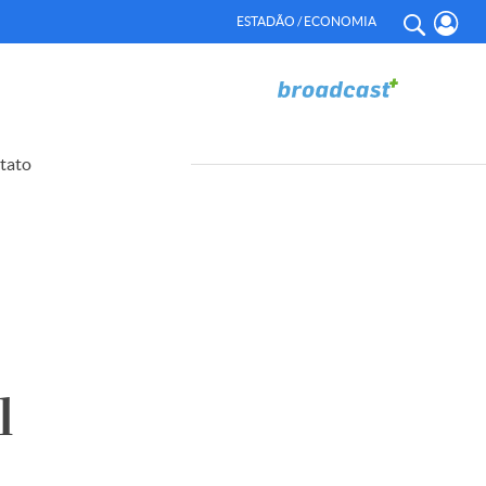
ESTADÃO / ECONOMIA
tato
l