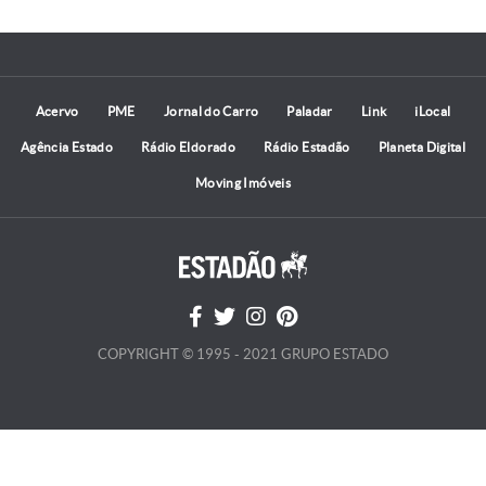
Acervo
PME
Jornal do Carro
Paladar
Link
iLocal
Agência Estado
Rádio Eldorado
Rádio Estadão
Planeta Digital
Moving Imóveis
COPYRIGHT © 1995 - 2021 GRUPO ESTADO