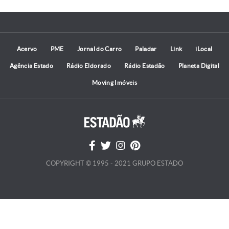
Acervo
PME
Jornal do Carro
Paladar
Link
iLocal
Agência Estado
Rádio Eldorado
Rádio Estadão
Planeta Digital
Moving Imóveis
COPYRIGHT © 1995 - 2021 GRUPO ESTADO