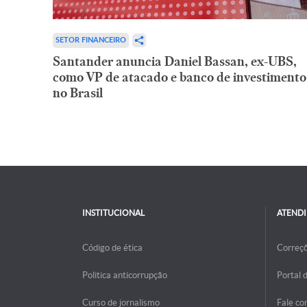
SETOR FINANCEIRO
Santander anuncia Daniel Bassan, ex-UBS,
como VP de atacado e banco de investimento
no Brasil
INSTITUCIONAL
ATEND
Código de ética
Correç
Politica anticorrupção
Portal 
Curso de jornalismo
Fale co