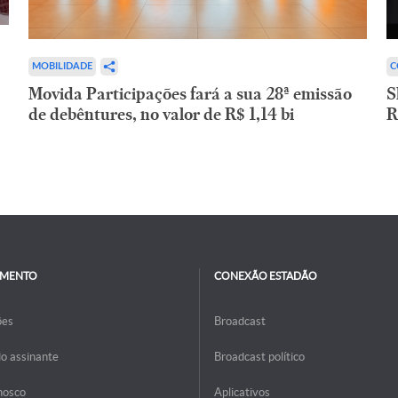
C
MOBILIDADE
S
Movida Participações fará a sua 28ª emissão
R
de debêntures, no valor de R$ 1,14 bi
IMENTO
CONEXÃO ESTADÃO
ões
Broadcast
do assinante
Broadcast político
nosco
Aplicativos