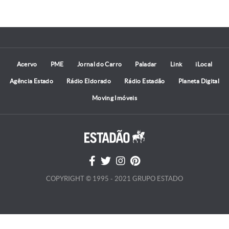
Acervo
PME
Jornal do Carro
Paladar
Link
iLocal
Agência Estado
Rádio Eldorado
Rádio Estadão
Planeta Digital
Moving Imóveis
COPYRIGHT © 1995 - 2021 GRUPO ESTADO