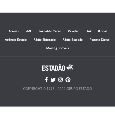
Acervo
PME
Jornal do Carro
Paladar
Link
iLocal
Agência Estado
Rádio Eldorado
Rádio Estadão
Planeta Digital
Moving Imóveis
COPYRIGHT © 1995 - 2021 GRUPO ESTADO