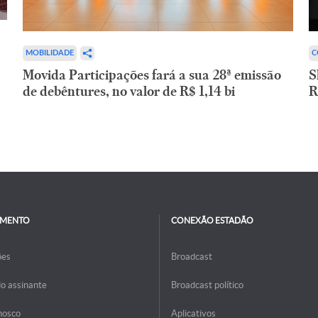
C
MOBILIDADE
S
Movida Participações fará a sua 28ª emissão
R
de debêntures, no valor de R$ 1,14 bi
IMENTO
CONEXÃO ESTADÃO
ões
Broadcast
do assinante
Broadcast político
nosco
Aplicativos