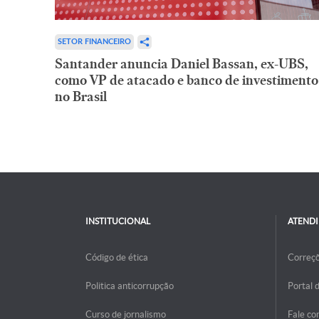
SETOR FINANCEIRO
Santander anuncia Daniel Bassan, ex-UBS,
como VP de atacado e banco de investimento
no Brasil
INSTITUCIONAL
ATEND
Código de ética
Correç
Politica anticorrupção
Portal 
Curso de jornalismo
Fale co