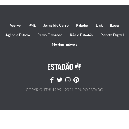
Acervo
PME
Jornal do Carro
Paladar
Link
iLocal
Agência Estado
Rádio Eldorado
Rádio Estadão
Planeta Digital
Moving Imóveis
COPYRIGHT © 1995 - 2021 GRUPO ESTADO